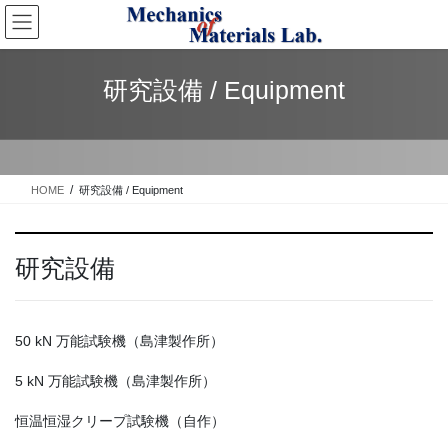
コ
ナ
ン
ビ
テ
ゲ
ン
ー
研究設備 / Equipment
ツ
シ
へ
ョ
ス
ン
キ
に
ッ
移
HOME
研究設備 / Equipment
プ
動
研究設備
50 kN 万能試験機（島津製作所）
5 kN 万能試験機（島津製作所）
恒温恒湿クリープ試験機（自作）